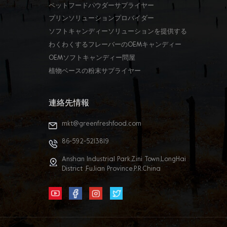
ペットフードパウダーサプライヤー
プリンソリューションプロバイダー
ソフトキャンディーソリューションを提供する
わくわくするフレーバーのOEMキャンディー
OEMソフトキャンディー問屋
植物ベースの粉末サプライヤー
連絡先情報
mkt@greenfreshfood.com
86-592-5213819
Anshan Industrial Park,Zini Town,LongHai
District ,FuJian Province,P.R.China