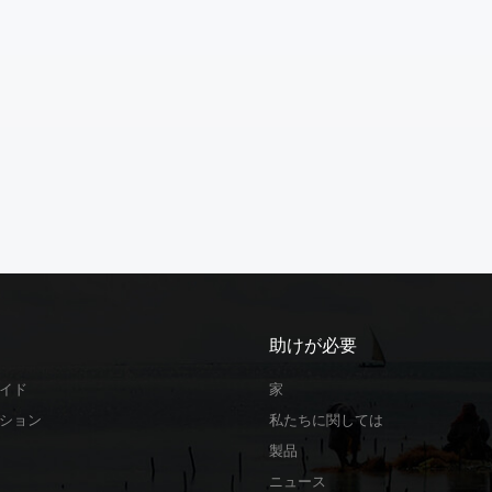
助けが必要
イド
家
ション
私たちに関しては
製品
ニュース