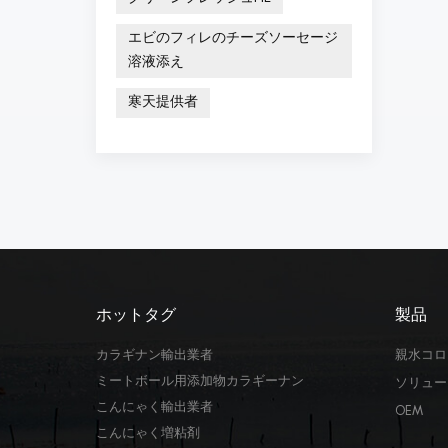
エビのフィレのチーズソーセージ
溶液添え
寒天提供者
ホットタグ
製品
カラギナン輸出業者
親水コロ
ミートボール用添加物カラギーナン
ソリュー
こんにゃく輸出業者
OEM
こんにゃく増粘剤