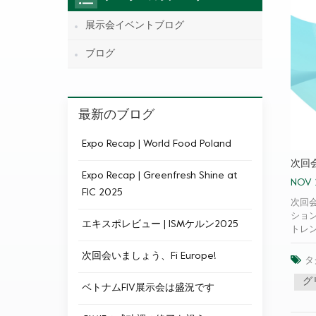
展示会イベントブログ
ブログ
最新のブログ
Expo Recap | World Food Poland
次回会
Expo Recap | Greenfresh Shine at
NOV 
FIC​ 2025
次回会
ショ
エキスポレビュー | ISMケルン2025
トレ
くださ
次回会いましょう、Fi Europe!
の機
タ
グ
ベトナムFIV展示会は盛況です