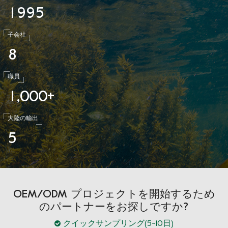
1
9
9
5
子会社
8
職員
1
0
0
0
,
+
大陸の輸出
5
OEM/ODM プロジェクトを開始するため
のパートナーをお探しですか?
クイックサンプリング(5~10日)