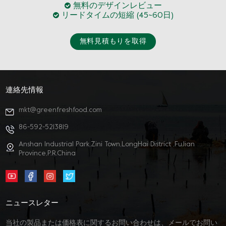
無料のデザインレビュー
リードタイムの短縮 (45~60日)
無料見積もりを取得
連絡先情報
mkt@greenfreshfood.com
86-592-5213819
Anshan Industrial Park,Zini Town,LongHai District ,FuJian
Province,P.R.China
ニュースレター
当社の製品または価格表に関するお問い合わせは、メールでお問い