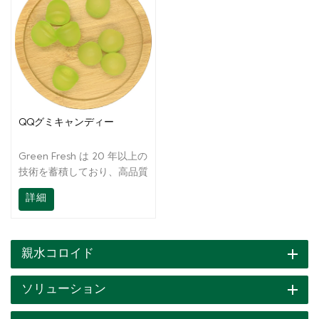
QQグミキャンディー
Green Fresh は 20 年以上の
技術を蓄積しており、高品質
の製品を提供するだけでな
詳細
く、Greenfresh Group はレ
シピから最終製品まで、お客
様にオンサイトの技術サポー
トも提供しています。 私た
親水コロイド
ちは常にあなたの準備ができ
ており、継続的に完全なサポ
ソリューション
ートを提供します.