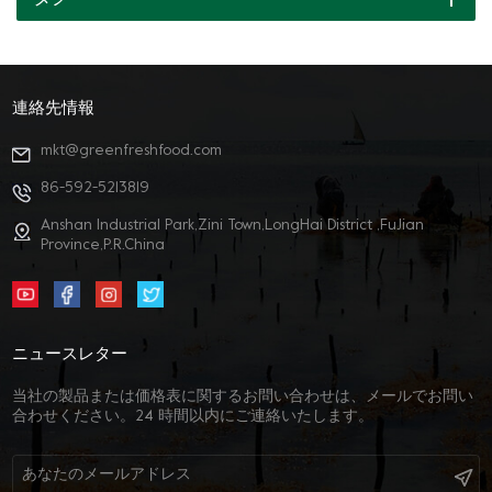
連絡先情報
mkt@greenfreshfood.com
86-592-5213819
Anshan Industrial Park,Zini Town,LongHai District ,FuJian
Province,P.R.China
ニュースレター
当社の製品または価格表に関するお問い合わせは、メールでお問い
合わせください。24 時間以内にご連絡いたします。