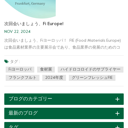
次回会いましょう、Fi Europe!
NOV 22, 2024
次回会いましょう、Fiヨーロッパ！ FIE (Food Materials Europe)
は食品素材業界の主要展示会であり、食品業界の発展のためのコ
ミュニケーションと協力のプラットフォームを提供します。ま
た、世界中のサプライヤーと購入者が集まります。一方、多くの
タグ :
出展者が最新の製品や技術トレンドを展示しています。 お客様の
Fiヨーロッパ
食材展
ハイドロコロイドのサプライヤー
ご来場とご支援に心より感謝申し上げます。ご質問やご要望がご
フランクフルト
2024年度
グリーンフレッシュFIE
ざいましたら、お気軽にお問い合わせください。 Green Fresh グ
ループは、お客様のニーズを満たす独自のソリューションを提供
します。 今後、すべてのお客様とより広範な協力の機会を持ち、
ブログのカテゴリー
より良い未来を創造できることを楽しみにしています。
最新のブログ
タグ