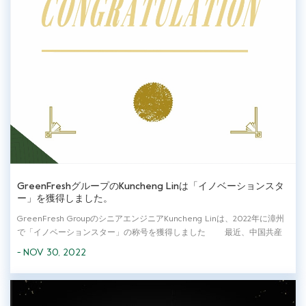
GreenFreshグループのKuncheng Linは「イノベーションスタ
ー」を獲得しました。
GreenFresh GroupのシニアエンジニアKuncheng Linは、2022年に漳州
で「イノベーションスター」の称号を獲得しました 最近、中国共産
党漳州市委員会の才能の仕事のリーディング グループのオフィスは、
- NOV 30, 2022
2022 年に漳州市の「ダブル イノベーション スター」（漳州委員会の才
能オフィ...