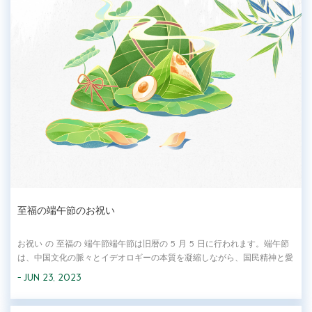
至福の端午節のお祝い
お祝い の 至福の 端午節端午節は旧暦の 5 月 5 日に行われます。端午節
は、中国文化の脈々とイデオロギーの本質を凝縮しながら、国民精神と愛
国心を継承し、促進する媒体です。 竹の葉の香りともち米が一緒にやっ
- JUN 23, 2023
てきます。 近づいてくる 端午節. To 繰り越し の 中国語の魅力 伝統文
化、 経験 伝統的な...