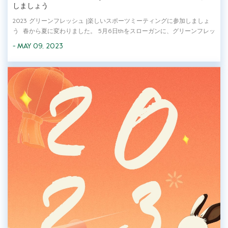
しましょう
2023 グリーンフレッシュ |楽しいスポーツミーティングに参加しましょ
う 春から夏に変わりました。 5月6日thをスローガンに、グリーンフレッ
シュは楽しい運動会を実施しました。 の 虎毛中学校の校庭にある「フレ
- MAY 09, 2023
ッシュ＆ハッピー」 ジニタウンで。 CEOの陳金忠氏とともに、
Greenfresh および LvQi の副ゼ...