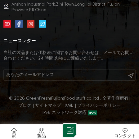
Anshan Industrial Park,Zini Town,LongHai District ,FuJian
Province,P.R.China
ニュースレター
当社の製品または価格表に関するお問い合わせは、メールでお問い
合わせください。24 時間以内にご連絡いたします。
© 2026 GreenFresh(Fujian)Food stuff co.,ltd . 全著作権所有
|
ブログ
|
サイトマップ
|
XML
|
プライバシーポリシー
IPv6 ネットワーク対応
家
製品
コンタクト