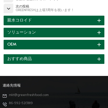
次の投稿
GREENFRESHは上場3周年を祝います！
親水コロイド
ソリューション
OEM
おすすめ商品
連絡先情報
mkt@greenfreshfood.com
86-592-5213819