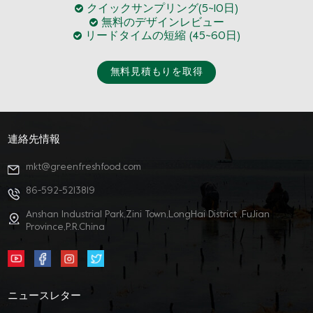
クイックサンプリング(5~10日)
無料のデザインレビュー
リードタイムの短縮 (45~60日)
無料見積もりを取得
連絡先情報
mkt@greenfreshfood.com
86-592-5213819
Anshan Industrial Park,Zini Town,LongHai District ,FuJian
Province,P.R.China
ニュースレター