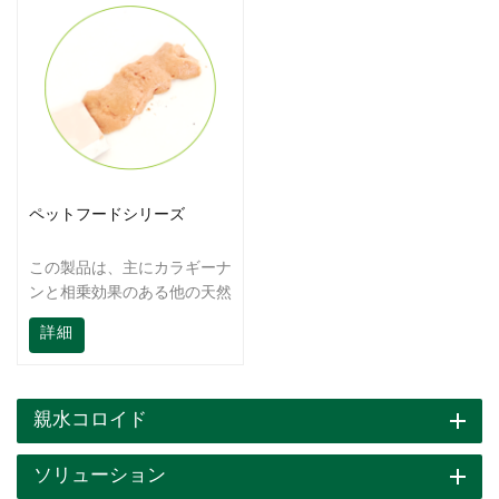
ペットフードシリーズ
この製品は、主にカラギーナ
ンと相乗効果のある他の天然
コロイドから作られていま
詳細
す。ゲル強度が高く、保水性
が高く、透明性が高いという
特徴があり、製品の熱安定
性、保水性を向上させ、ペッ
親水コロイド
トフード缶の製造に適した良
好な形状を維持できます。
ソリューション