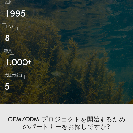
以来
1
9
9
5
子会社
8
職員
1
0
0
0
,
+
大陸の輸出
5
OEM/ODM プロジェクトを開始するため
のパートナーをお探しですか?