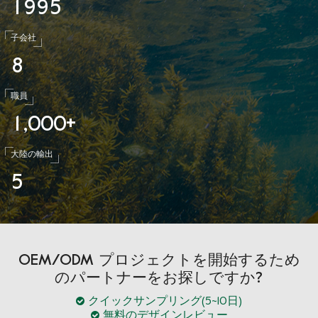
1
9
9
5
子会社
8
職員
1
0
0
0
,
+
大陸の輸出
5
OEM/ODM プロジェクトを開始するため
のパートナーをお探しですか?
クイックサンプリング(5~10日)
無料のデザインレビュー