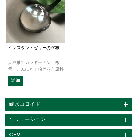
インスタントゼリーの塗布
天然抽出カラギーナン、寒
天、こんにゃく粉等を主原料
としています。科学的な抽出
詳細
と混合により、ソリューショ
ンは操作が簡単です。サクサ
ク、ぷりぷり、弾力のあるプ
リンなど、さまざまな食感の
親水コロイド
プリンを作ることができま
す。
ソリューション
OEM