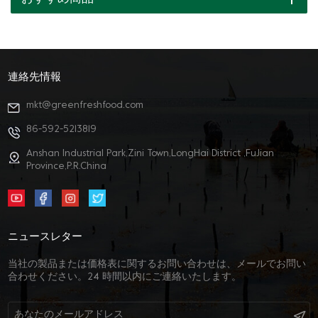
連絡先情報
mkt@greenfreshfood.com
86-592-5213819
Anshan Industrial Park,Zini Town,LongHai District ,FuJian
Province,P.R.China
ニュースレター
当社の製品または価格表に関するお問い合わせは、メールでお問い
合わせください。24 時間以内にご連絡いたします。