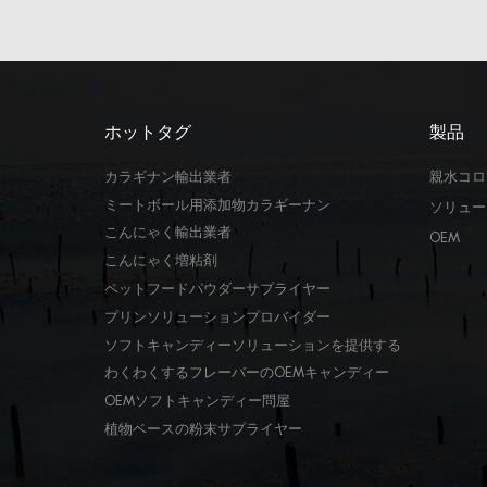
ホットタグ
製品
カラギナン輸出業者
親水コロ
ミートボール用添加物カラギーナン
ソリュー
こんにゃく輸出業者
OEM
こんにゃく増粘剤
ペットフードパウダーサプライヤー
プリンソリューションプロバイダー
ソフトキャンディーソリューションを提供する
わくわくするフレーバーのOEMキャンディー
OEMソフトキャンディー問屋
植物ベースの粉末サプライヤー