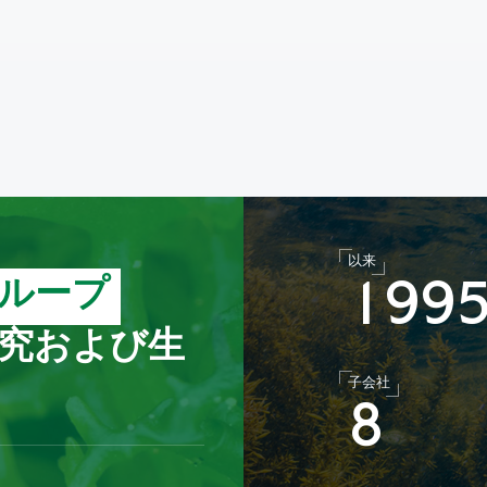
以来
ループ
1
9
9
究および生
子会社
8