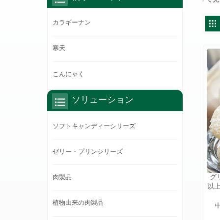
カラギーナン
寒天
こんにゃく
ソリューション
ソフトキャンディーシリーズ
ゼリー・プリンシリーズ
グ
肉製品
以
提
植物由来の肉製品
品
術