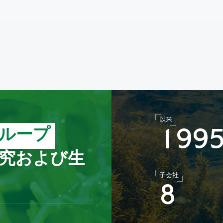
以来
ループ
1
9
9
究および生
子会社
8