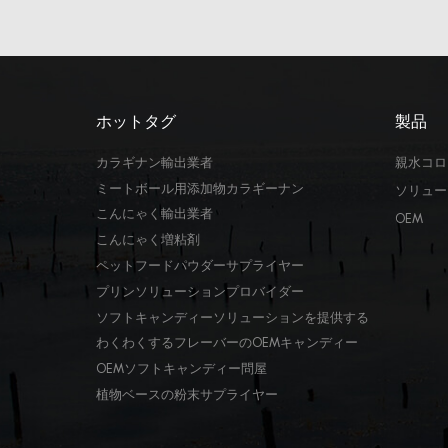
ホットタグ
製品
カラギナン輸出業者
親水コロ
ミートボール用添加物カラギーナン
ソリュー
こんにゃく輸出業者
OEM
こんにゃく増粘剤
ペットフードパウダーサプライヤー
プリンソリューションプロバイダー
ソフトキャンディーソリューションを提供する
わくわくするフレーバーのOEMキャンディー
OEMソフトキャンディー問屋
植物ベースの粉末サプライヤー