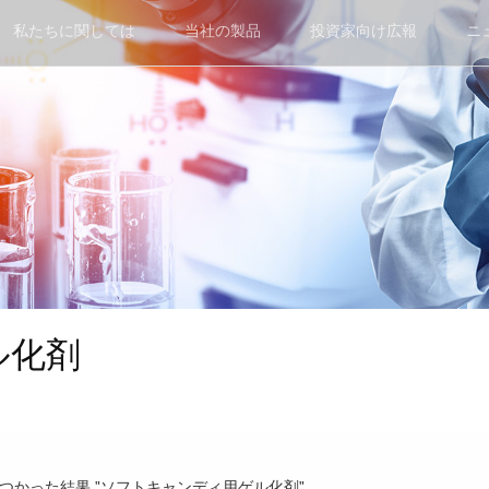
私たちに関しては
当社の製品
投資家向け広報
ニ
ル化剤
で見つかった結果 "ソフトキャンディ用ゲル化剤"