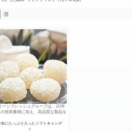
リーンフレッシュグループは、20年
上の技術蓄積に加え、高品質な製品を
供するだけでなく、レシピから最終製
に至るまで、お客様へのオンサイト技
中央にたっぷり入ったソフトキャンデ
サポートも行っています。 私たちは
ィ