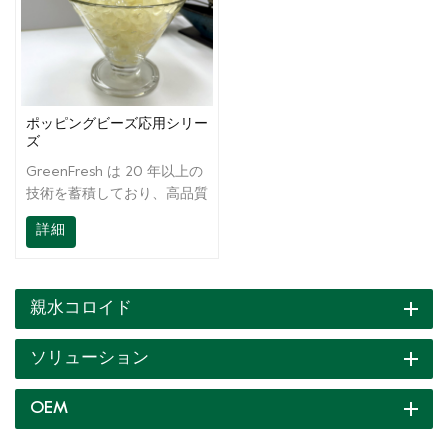
ポッピングビーズ応用シリー
ズ
GreenFresh は 20 年以上の
技術を蓄積しており、高品質
の製品を提供するだけでな
詳細
く、レシピから最終製品に至
るまで、お客様にオンサイト
の技術サポートも提供してい
ます。 Wear は常にお客様
親水コロイド
の準備ができており、継続的
にフルサポートを提供しま
ソリューション
す。
OEM