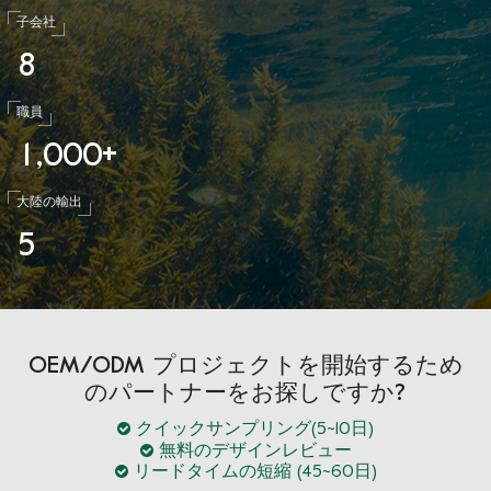
子会社
8
職員
1
0
0
0
,
+
大陸の輸出
5
OEM/ODM プロジェクトを開始するため
のパートナーをお探しですか?
クイックサンプリング(5~10日)
無料のデザインレビュー
リードタイムの短縮 (45~60日)