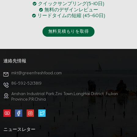
クイックサンプリング(5~10日)
無料のデザインレビュー
リードタイムの短縮 (45~60日)
無料見積もりを取得
連絡先情報
mkt@greenfreshfood.com
86-592-5213819
Anshan Industrial Park,Zini Town,LongHai District ,FuJian
Province,P.R.China
ニュースレター