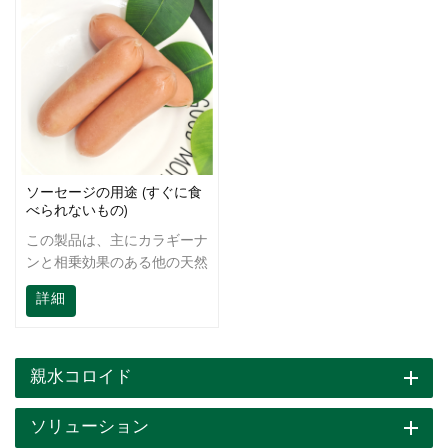
ソーセージの用途 (すぐに食
べられないもの)
この製品は、主にカラギーナ
ンと相乗効果のある他の天然
コロイドから作られていま
詳細
す。ゲル化、増粘、乳化、保
水性の機能があり、大豆タン
パク質、デンプン、その他の
成分との強力な結合能力があ
親水コロイド
り、ソーセージの硬さ、弾力
性、脆さを高め、改善するこ
ソリューション
とができます デンプンの凍