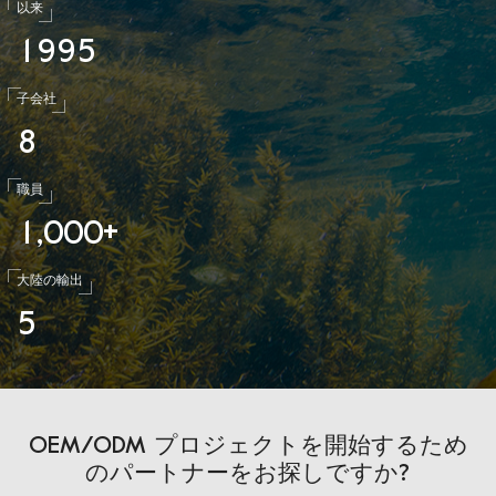
以来
1
9
9
5
子会社
8
職員
1
0
0
0
,
+
大陸の輸出
5
OEM/ODM プロジェクトを開始するため
のパートナーをお探しですか?