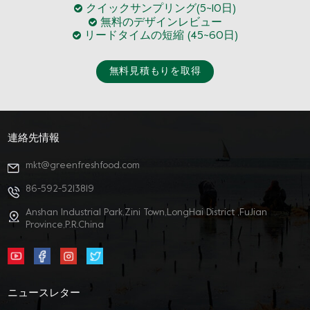
クイックサンプリング(5~10日)
無料のデザインレビュー
リードタイムの短縮 (45~60日)
無料見積もりを取得
連絡先情報
mkt@greenfreshfood.com
86-592-5213819
Anshan Industrial Park,Zini Town,LongHai District ,FuJian
Province,P.R.China
ニュースレター