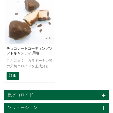
チョコレートコーティングソ
フトキャンディ 用途
こんにゃく、カラギーナン等
の天然コロイドを主成分と
し、相乗効果により高粘度、
詳細
高コストパフォーマンス、熱
不可逆性を備えた製品です。
製品の弾力性、噛みごたえを
高め、白色度と明るさ、調理
親水コロイド
性、凍結融解耐性を改善し、
デンプンの老化を抑制するこ
ソリューション
とができます。凍結後、製品