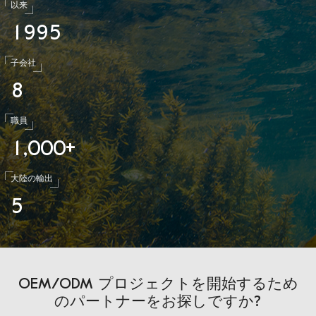
以来
1
9
9
5
子会社
8
職員
1
0
0
0
,
+
大陸の輸出
5
OEM/ODM プロジェクトを開始するため
のパートナーをお探しですか?